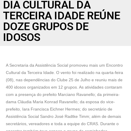
DIA CULTURAL DA
TERCEIRA IDADE REÚNE
DOZE GRUPOS DE
IDOSOS
A Secretaria da Assistência Social promoveu mais um Encontro
Cultural da Terceira Idade. O vento foi realizado na quarta-feira
(08), nas dependências do Clube 25 de Julho e reuniu mais de
400 idosos organizados em 12 grupos. As atividades contaram
com a presença do prefeito Marciano Ravanello; da primeira-
dama Cláudia Maria Konrad Ravanello; da esposa do vice-
prefeito, Iara Francisca Eichner Hermes; do secretário de
Assistência Social Sandro José Radtke Timm; além de demais
secretários, vereadores e toda a equipe do CRAS. Durante o