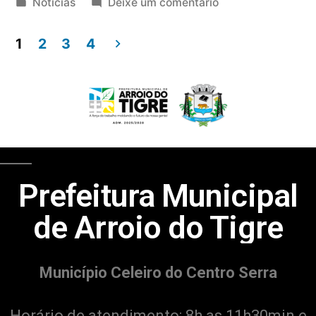
Notícias
Deixe um comentário
1
2
3
4
Prefeitura Municipal
de Arroio do Tigre
Município Celeiro do Centro Serra
Horário de atendimento: 8h as 11h30min e