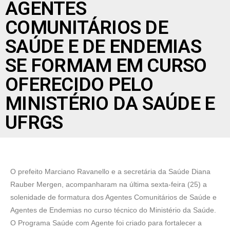
AGENTES
COMUNITÁRIOS DE
SAÚDE E DE ENDEMIAS
SE FORMAM EM CURSO
OFERECIDO PELO
MINISTÉRIO DA SAÚDE E
UFRGS
O prefeito Marciano Ravanello e a secretária da Saúde Diana
Rauber Mergen, acompanharam na última sexta-feira (25) a
solenidade de formatura dos Agentes Comunitários de Saúde e
Agentes de Endemias no curso técnico do Ministério da Saúde.
O Programa Saúde com Agente foi criado para fortalecer a