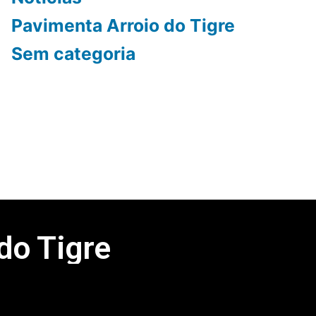
Pavimenta Arroio do Tigre
Sem categoria
 do Tigre