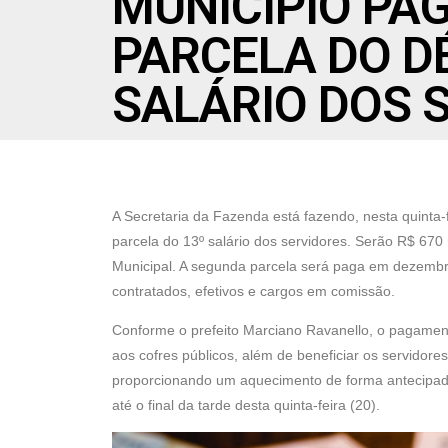
MUNICÍPIO PA
PARCELA DO D
SALÁRIO DOS 
A Secretaria da Fazenda está fazendo, nesta quinta-f
parcela do 13º salário dos servidores. Serão R$ 670
Municipal. A segunda parcela será paga em dezembro
contratados, efetivos e cargos em comissão.
Conforme o prefeito Marciano Ravanello, o pagamen
aos cofres públicos, além de beneficiar os servidore
proporcionando um aquecimento de forma antecipada
até o final da tarde desta quinta-feira (20).