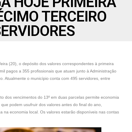
GA HOJE PRIMEIRA
ÉCIMO TERCEIRO
SERVIDORES
eira (20), o depósito dos valores correspondentes à primeira
 mil pagos a 355 profissionais que atuam junto à Administração
. Atualmente o município conta com 495 servidores, entre
to dos vencimentos do 13º em duas parcelas permite economia
s que podem usufruir dos valores antes do final do ano,
 na economia local. Os valores estarão disponíveis nas contas