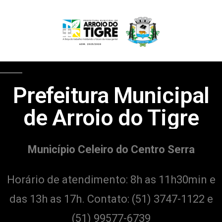
Prefeitura Municipal
de Arroio do Tigre
Município Celeiro do Centro Serra
Horário de atendimento: 8h as 11h30min e
das 13h as 17h. Contato:
(51) 3747-1122 e
(51) 99577-6739