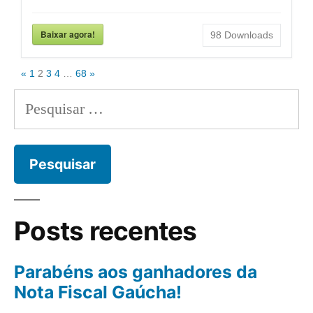
Baixar agora!
98
Downloads
«
1
2
3
4
…
68
»
Posts recentes
Parabéns aos ganhadores da
Nota Fiscal Gaúcha!