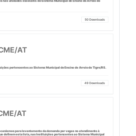
is nas unidades escolares do Sistema Municipal de Ensino de Arroio do
50
Downloads
/CME/AT
uições pertencentes ao Sistema Municipal de Ensino de Arroio do Tigre/RS.
49
Downloads
/CME/AT
mecanismos para levantamento da demanda por vagas no atendimento à
que definem esta lista, nas Instituições pertencentes ao Sistema Municipal