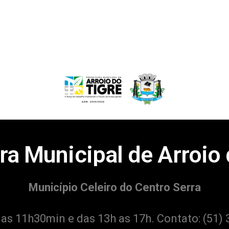
ra Municipal de Arroio
Município Celeiro do Centro Serra
 as 11h30min e das 13h as 17h. Contato:
(51) 