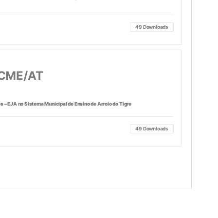
49
Downloads
/CME/AT
s – EJA no Sistema Municipal de Ensino de Arroio do Tigre
49
Downloads