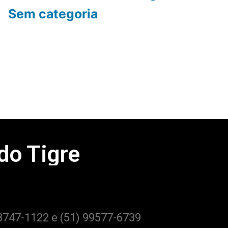
Sem categoria
 do Tigre
3747-1122 e (51) 99577-6739