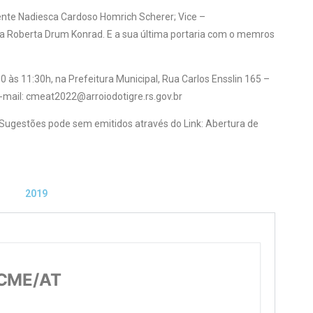
nte Nadiesca Cardoso Homrich Scherer; Vice –
da Roberta Drum Konrad. E a sua última portaria com o memros
0 às 11:30h, na Prefeitura Municipal, Rua Carlos Ensslin 165 –
e-mail: cmeat2022@arroiodotigre.rs.gov.br
 Sugestões pode sem emitidos através do Link:
Abertura de
2019
/CME/AT