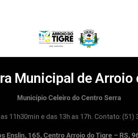
ra Municipal de Arroio
Município Celeiro do Centro Serra
 as 11h30min e das 13h as 17h. Contato:
(51) 
os Enslin, 165, Centro Arroio do Tigre – RS, 