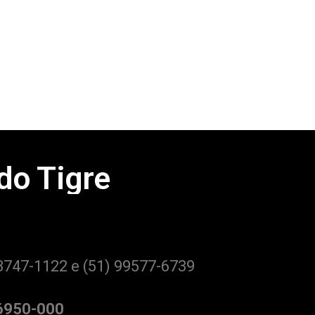
 do Tigre
3747-1122 e (51) 99577-6739
96950-000