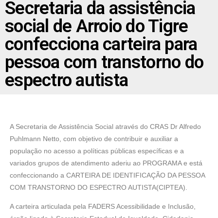
Secretaria da assistência
social de Arroio do Tigre
confecciona carteira para
pessoa com transtorno do
espectro autista
A Secretaria de Assistência Social através do CRAS Dr Alfredo
Puhlmann Netto, com objetivo de contribuir e auxiliar a
população no acesso a políticas públicas específicas e a
variados grupos de atendimento aderiu ao PROGRAMA e está
confeccionando a CARTEIRA DE IDENTIFICAÇÃO DA PESSOA
COM TRANSTORNO DO ESPECTRO AUTISTA(CIPTEA).
A carteira articulada pela FADERS Acessibilidade e Inclusão,