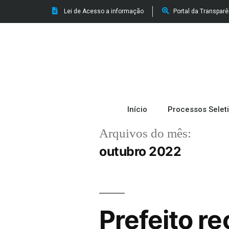
Lei de Acesso a informação
Portal da Transpar
Início
Processos Selet
Arquivos do mês:
outubro 2022
Prefeito r