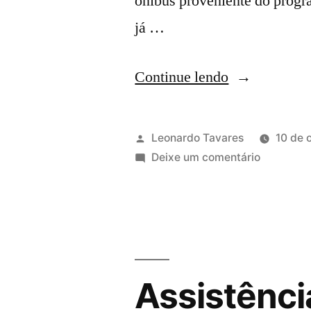
ônibus proveniente do progr
já …
Continue lendo
Leonardo Tavares
10 de 
Deixe um comentário
Assistência