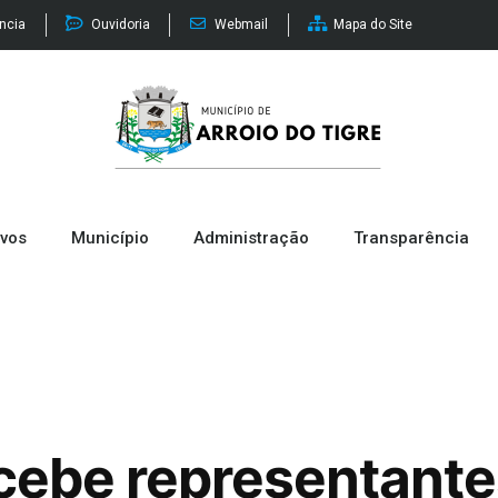
ência
Ouvidoria
Webmail
Mapa do Site
ivos
Município
Administração
Transparência
ecebe representante